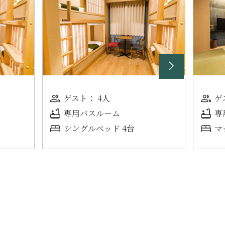
ゲスト： 4人
ゲ
専用バスルーム
専
シ⁠ン⁠グ⁠ル⁠ベ⁠ッ⁠ド 4⁠台
マ