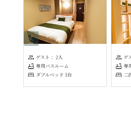
ゲスト： 2人
ゲ
専用バスルーム
専
ダブルベッド 1台
二