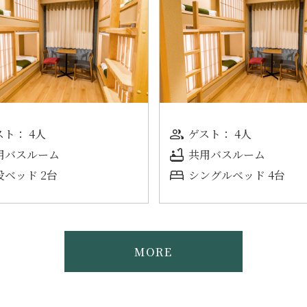
スト： 4人
ゲスト： 4人
用バスルーム
共用バスルーム
段ベッド 2台
シ⁠ン⁠グ⁠ル⁠ベ⁠ッ⁠ド 4⁠台
MORE